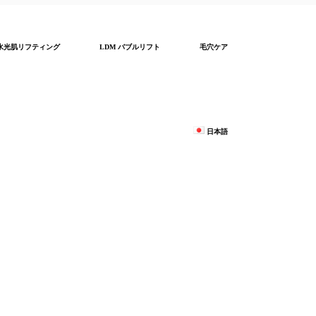
水光肌リフティング
LDM バブルリフト
毛穴ケア
日本語