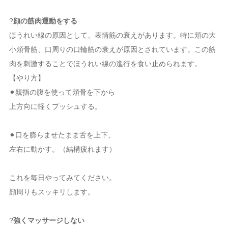
?
顔の筋肉運動をする
ほうれい線の原因として、表情筋の衰えがあります。特に頬の大
小頬骨筋、口周りの口輪筋の衰えが原因とされています。この筋
肉を刺激することでほうれい線の進行を食い止められます。
【やり方】
⚫︎親指の腹を使って頬骨を下から
上方向に軽くプッシュする。
⚫︎口を膨らませたまま舌を上下、
左右に動かす。（結構疲れます）
これを毎日やってみてください。
顔周りもスッキリします。
?
強くマッサージしない