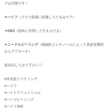
アは可能です！
⚫︎
ハイフ
（スマス筋膜に刺激してたるみケア）
⚫︎
EMS
（筋肉に作用して引き上げる）
⚫︎
ニードルピーリング
（微細針とレチノールによって表皮深層部
からアプローチ）
是非試してみて下さい♡
#水光肌リフティング
#ハイフ
#ハイドラフェイシャル
#ハーブピーリング
#ハイフ本町