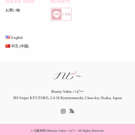
ONLINE SHOP
RESERVE
お買い物
English
中文 (中国)
Beauty Salon ハピー
303 Soque KYUTARO, 2-4-16 Kyutaromachi, Chuo-ku, Osaka, Japan
Instagram
RSS
©
大阪本町のBeauty Salon ハピー
. All Rights Reserved.