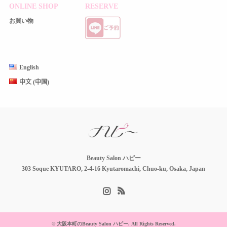
ONLINE SHOP
RESERVE
お買い物
English
中文 (中国)
Beauty Salon ハピー
303 Soque KYUTARO, 2-4-16 Kyutaromachi, Chuo-ku, Osaka, Japan
Instagram
RSS
©
大阪本町のBeauty Salon ハピー
. All Rights Reserved.