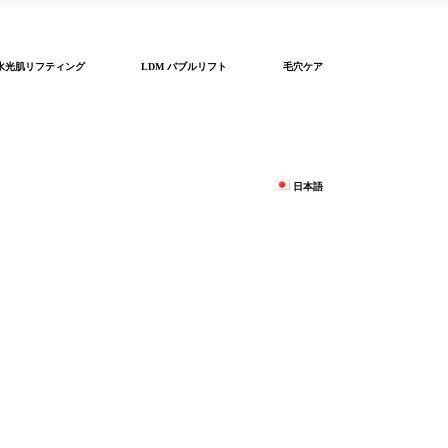
水光肌リフティング
LDM バブルリフト
毛穴ケア
日本語