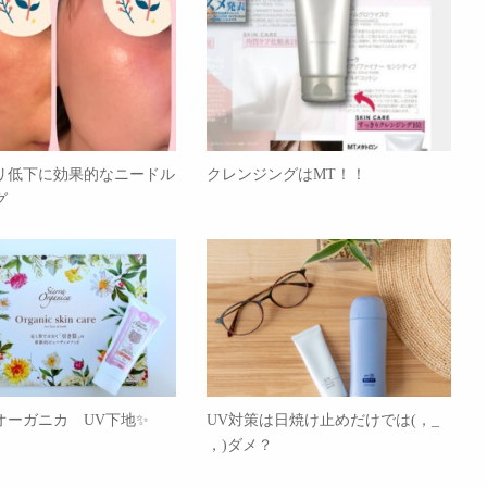
リ低下に効果的なニードル
クレンジングはMT！！
グ
オーガニカ UV下地✨
UV対策は日焼け止めだけでは(，_
，)ダメ？