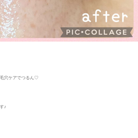
毛穴ケアでつるん♡
す♪