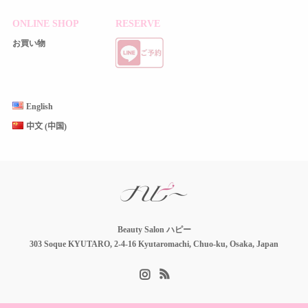
ONLINE SHOP
RESERVE
お買い物
English
中文 (中国)
Beauty Salon ハピー
303 Soque KYUTARO, 2-4-16 Kyutaromachi, Chuo-ku, Osaka, Japan
Instagram
RSS