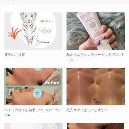
新年のご挨拶
秋ネイルとシエラオーガニカUVクリ
ーム
ハイフの様々な効果について(*ˊᵕˋ*)੭
毛穴ケアできていますか？
ੈ❤︎