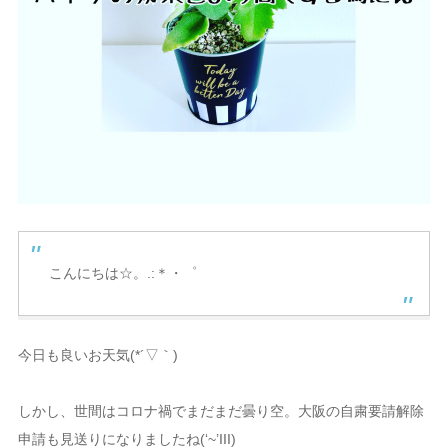
こんにちは☆。.:＊・゜
今日も良いお天気(*´▽｀)
しかし、世間はコロナ禍でまだまだ曇り空。大阪の自粛要請解除
申請も見送りになりましたね(‘~’III)