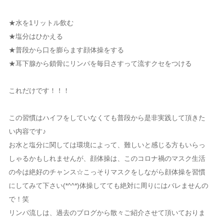
★水を1リットル飲む
★塩分はひかえる
★普段から口を膨らます顔体操をする
★耳下腺から鎖骨にリンパを毎日さすって流すクセをつける
これだけです！！！
この習慣はハイフをしていなくても普段から是非実践して頂きた
い内容です♪
お水と塩分に関しては環境によって、難しいと感じる方もいらっ
しゃるかもしれませんが、顔体操は、このコロナ禍のマスク生活
の今は絶好のチャンス☆こっそりマスクをしながら顔体操を習慣
にしてみて下さい(*^^*)体操してても絶対に周りにはバレませんの
で！笑
リンパ流しは、過去のブログから散々ご紹介させて頂いておりま