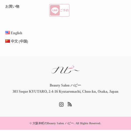
お買い物
English
中文 (中国)
Beauty Salon ハピー
303 Soque KYUTARO, 2-4-16 Kyutaromachi, Chuo-ku, Osaka, Japan
Instagram
RSS
©
大阪本町のBeauty Salon ハピー
. All Rights Reserved.