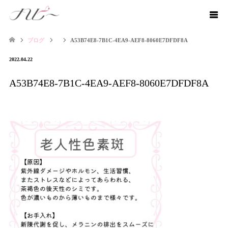
ブログ
A53B74E8-7B1C-4EA9-AEF8-8060E7DFDF8A
2022.04.22
A53B74E8-7B1C-4EA9-AEF8-8060E7DFDF8A