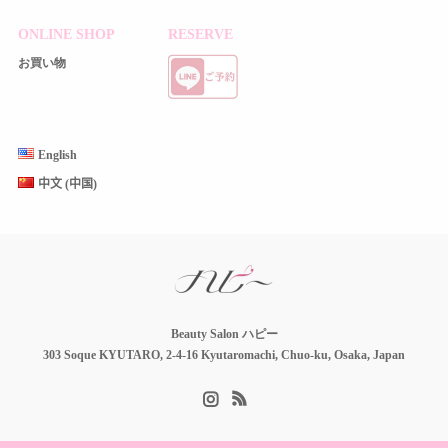
ONLINE SHOP
RESERVE
お買い物
English
中文 (中国)
Beauty Salon ハピー
303 Soque KYUTARO, 2-4-16 Kyutaromachi, Chuo-ku, Osaka, Japan
Instagram
RSS