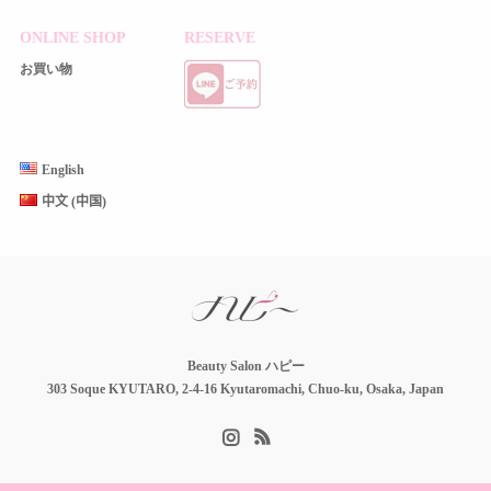
ONLINE SHOP
RESERVE
お買い物
English
中文 (中国)
Beauty Salon ハピー
303 Soque KYUTARO, 2-4-16 Kyutaromachi, Chuo-ku, Osaka, Japan
Instagram
RSS