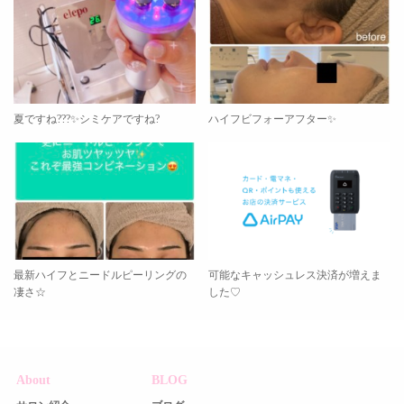
夏ですね???✨シミケアですね?
ハイフビフォーアフター✨
最新ハイフとニードルピーリングの
可能なキャッシュレス決済が増えま
凄さ☆
した♡
About
BLOG