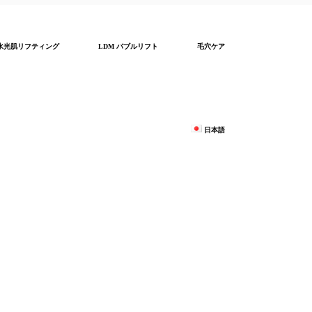
水光肌リフティング
LDM バブルリフト
毛穴ケア
日本語