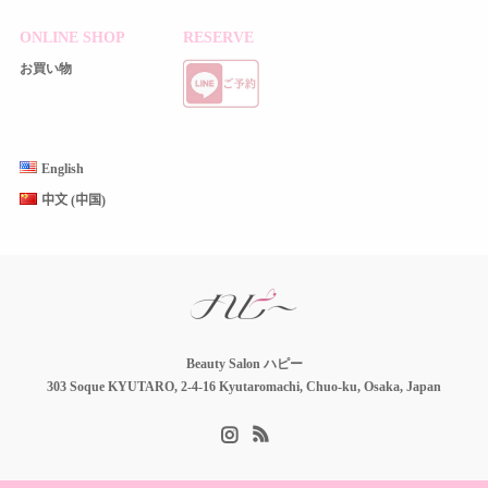
ONLINE SHOP
RESERVE
お買い物
English
中文 (中国)
Beauty Salon ハピー
303 Soque KYUTARO, 2-4-16 Kyutaromachi, Chuo-ku, Osaka, Japan
Instagram
RSS