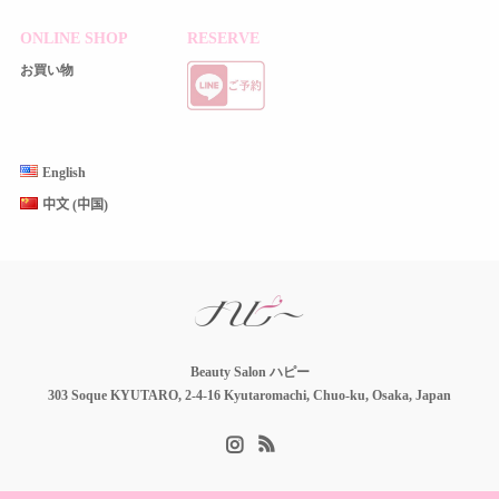
ONLINE SHOP
RESERVE
お買い物
English
中文 (中国)
Beauty Salon ハピー
303 Soque KYUTARO, 2-4-16 Kyutaromachi, Chuo-ku, Osaka, Japan
Instagram
RSS