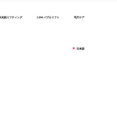
水光肌リフティング
LDM バブルリフト
毛穴ケア
日本語