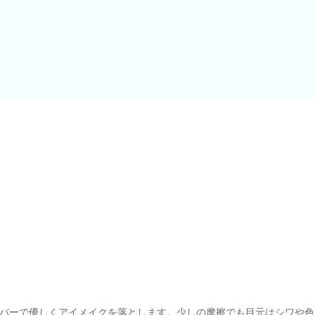
バーで優しくアイメイクを落とします。少しの摩擦でも目元はシワや色