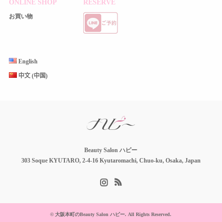
ONLINE SHOP
RESERVE
お買い物
English
中文 (中国)
Beauty Salon ハピー
303 Soque KYUTARO, 2-4-16 Kyutaromachi, Chuo-ku, Osaka, Japan
Instagram
RSS
©
大阪本町のBeauty Salon ハピー
. All Rights Reserved.