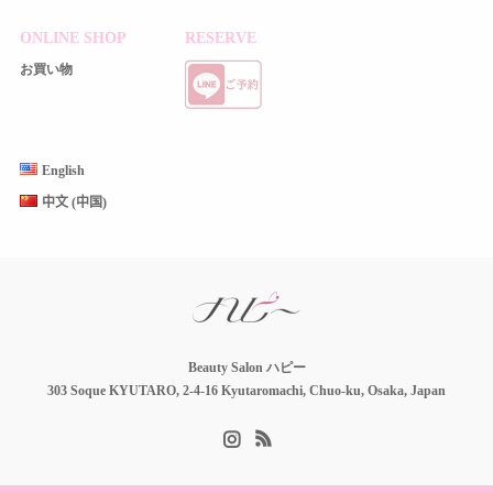
ONLINE SHOP
RESERVE
お買い物
English
中文 (中国)
Beauty Salon ハピー
303 Soque KYUTARO, 2-4-16 Kyutaromachi, Chuo-ku, Osaka, Japan
Instagram
RSS