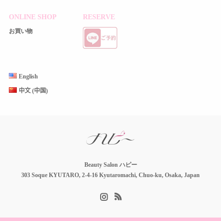
ONLINE SHOP
RESERVE
お買い物
English
中文 (中国)
Beauty Salon ハピー
303 Soque KYUTARO, 2-4-16 Kyutaromachi, Chuo-ku, Osaka, Japan
Instagram
RSS