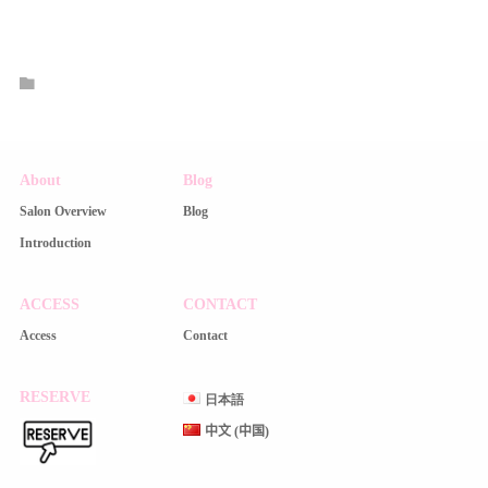
About
Blog
Salon Overview
Blog
Introduction
ACCESS
CONTACT
Access
Contact
RESERVE
日本語
中文 (中国)