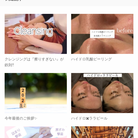
クレンジングは『擦りすぎない』が
ハイドロ乳酸ピーリング
鉄則‼️
今年最後のご挨拶✨
ハイドロ✖️ララピール