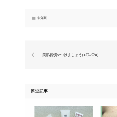
未分類
美肌習慣✨つけましょう(๑♡ᴗ♡๑)
関連記事