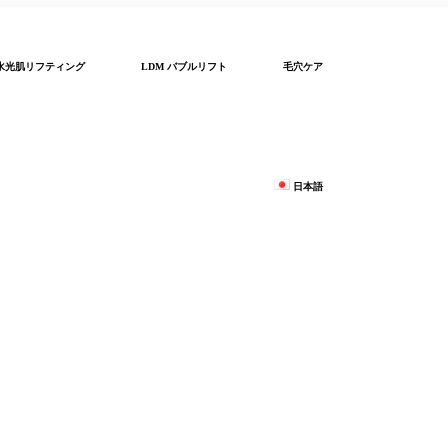
水光肌リフティング
LDM バブルリフト
毛穴ケア
日本語