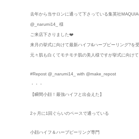
去年から当サロンに通って下さっている集英社MAQUI
@_narumi14_ 様
ご来店下さりました❤️
来月の挙式に向けて最新ハイフ&ハーブピーリング?を受
元々肌も白くてモチモチ肌の美人様ですが挙式に向けて
#Repost @_narumi14_ with @make_repost
・・・
【瞬間小顔！最強ハイフと出会えた】
2ヶ月に1回ぐらいのペースで通っている
小顔ハイフ＆ハーブピーリング専門