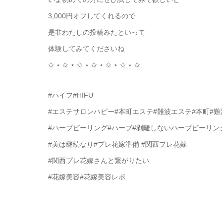
3,000円オフしてくれるので
是非わたしの投稿みたといって
体験してみてくださいね
✩ ⋆ ✩ ⋆ ✩ ⋆ ✩ ⋆ ✩ ⋆ ✩ ⋆ ✩
#ハイフ#HIFU
#エステサロンハピー#本町エステ#難波エステ#本町#難
#ハーブピーリング#ハーブ#剥離しないハーブピーリン
#美は継続なり#プレ花嫁準備 #関西プレ花嫁
#関西プレ花嫁さんと繋がりたい
#花嫁美容#花嫁美容レポ