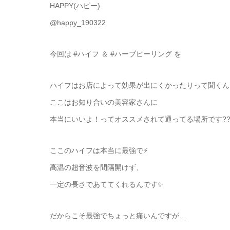
HAPPY(ハピー)
@happy_190322
今回は #ハイフ ＆ #ハーブピーリング を
ハイフはお店によって効果が出にくかったりって聞くん
ここはお知り合いの美容家さんに
本当にいいよ！ってオススメされて通ってる場所です?
ここのハイフは本当に最強で⚡️
高温の超音波を間隔開けず、
一定の長さであててくれるんです✨
だからこそ最強でちょっと痛いんですが…