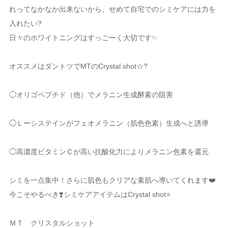
れってなかなか出来ないから、せめて自宅でのシミケアには力を
入れたい?
日々のホワイトニングはすっごーく大切です✨
オススメはダントツでMTのCrystal shot☆?
◯オリゴペプチド（他）でメラニン生成酵素の阻害
◯Ｌーシステインがフェオメラニン（肌色色素）生成へと誘導
◯高濃度ビタミンＣが高い抗酸化力によりメラニン色素を還元
シミを一点集中！さらに肌色もクリアな素肌へ導いてくれます❤️
今こそやるべき❣️シミケアアイテムはCrystal shot⭐️
ＭＴ クリスタルショット