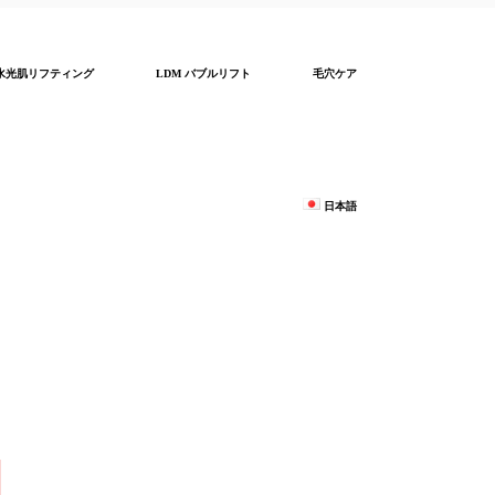
水光肌リフティング
LDM バブルリフト
毛穴ケア
日本語