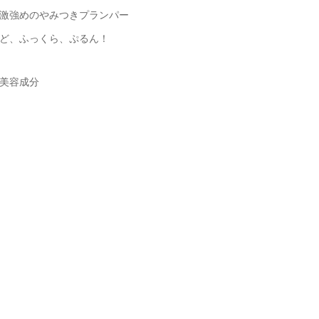
激強めのやみつきプランパー
ど、ふっくら、ぷるん！
美容成分