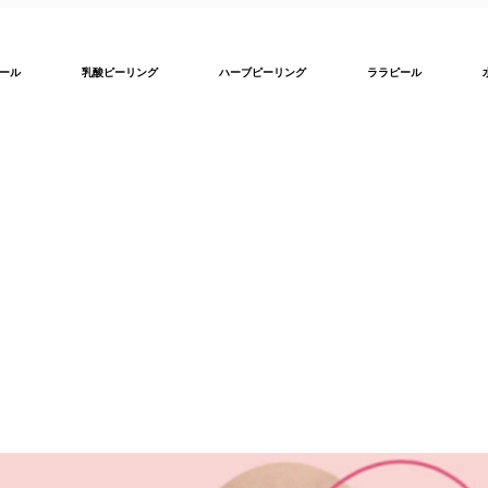
ール
乳酸ピーリング
ハーブピーリング
ララピール