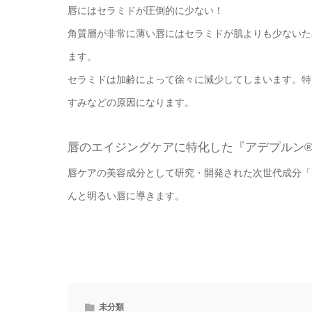
唇にはセラミドが圧倒的に少ない！
角質層が非常に薄い唇にはセラミドが肌よりも少ないた
ます。
セラミドは加齢によって徐々に減少してしまいます。特
すみなどの原因になります。
唇のエイジングケアに特化した『アデプルン
唇ケアの美容成分として研究・開発された次世代成分「
んと明るい唇に導きます。
未分類