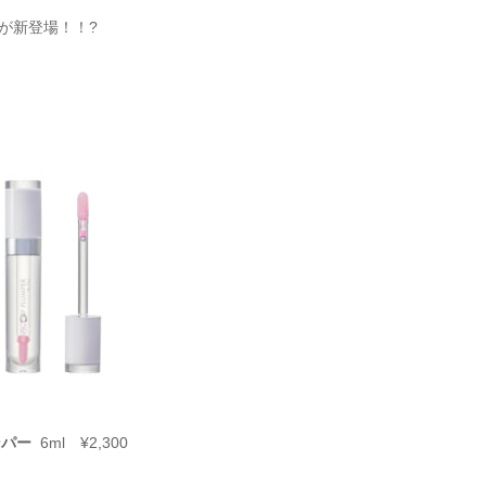
が新登場！！?
ンパー
6ml ¥2,300