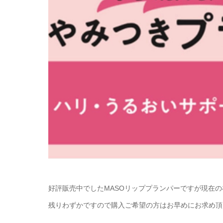
好評販売中でしたMASOリッププランパーですが現在
残りわずかですので購入ご希望の方はお早めにお求め頂