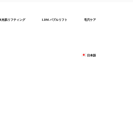
水光肌リフティング
LDM バブルリフト
毛穴ケア
日本語