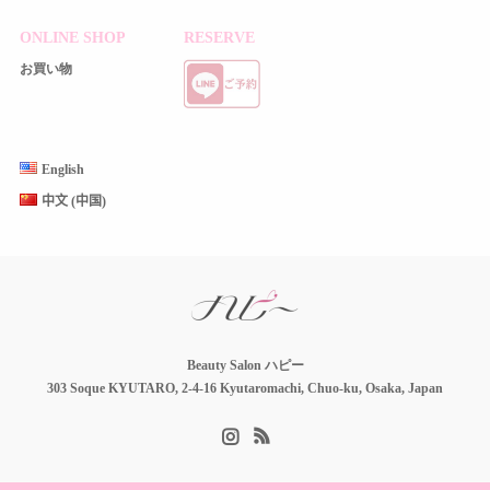
ONLINE SHOP
RESERVE
お買い物
English
中文 (中国)
Beauty Salon ハピー
303 Soque KYUTARO, 2-4-16 Kyutaromachi, Chuo-ku, Osaka, Japan
Instagram
RSS