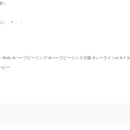
針）
。.:＊・゜
#hifu #ハーブピーリング #ハーブピーリング大阪 #シーラインm #メ
ハピー