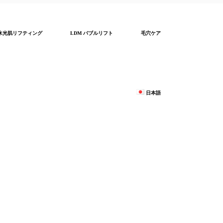
水光肌リフティング
LDM バブルリフト
毛穴ケア
日本語