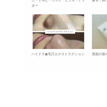
ニードルピーリング ビフォーアフ
夏も！唇
ター
ハイドラ✖️毛穴エクストラクション
美肌の第