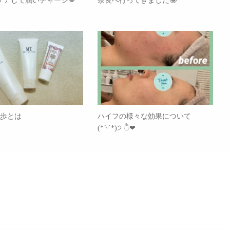
ケアして潤いチャージ💋
奈良へ行ってきました🤩
1歩とは
ハイフの様々な効果について
(*ˊᵕˋ*)੭ ੈ❤︎