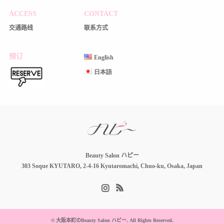
ACCESS
CONTACT
交通路线
联系方式
预订
English
日本語
Beauty Salon ハピー
303 Soque KYUTARO, 2-4-16 Kyutaromachi, Chuo-ku, Osaka, Japan
Instagram
RSS
©
大阪本町のBeauty Salon ハピー
. All Rights Reserved.