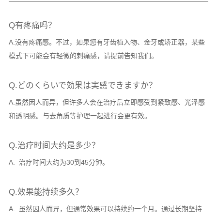
Q有疼痛吗？
A.没有疼痛感。不过，如果您有牙齿植入物、金牙或矫正器，某些
模式下可能会有轻微的刺痛感，请提前告知我们。
Q.どのくらいで効果は実感できますか？
A.虽然因人而异，但许多人会在治疗后立即感受到紧致感、光泽感
和透明感。与去角质等护理一起进行会更有效。
Q.治疗时间大约是多少？
A. 治疗时间大约为30到45分钟。
Q.效果能持续多久？
A. 虽然因人而异，但通常效果可以持续约一个月。通过长期坚持