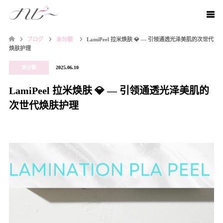
ブログ
未分類
LamiPeel 拉米焕肤 💎 — 引领通透光泽美肌的次世代
焕肤护理
未分類
2025.06.10
LamiPeel 拉米焕肤 💎 — 引领通透光泽美肌的
次世代焕肤护理