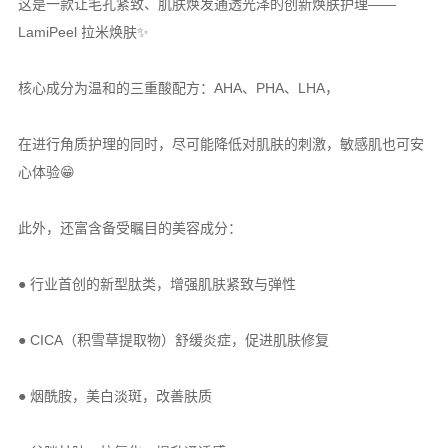
这是一款让毛孔紧致、肌肤焕发通透光泽的创新焕肤护理——
LamiPeel 拉米焕肤✨
核心成分为温和的三重酸配方：AHA、PHA、LHA，
在进行角质护理的同时，尽可能降低对肌肤的刺激，敏感肌也可安
心体验😁
此外，还富含备受瞩目的美容成分：
● 行业首创的新型肽类，增强肌肤紧致与弹性
● CICA（积雪草提取物）舒缓炎症，促进肌肤修复
● 烟酰胺，美白淡斑，改善肤质