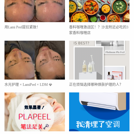
用Lami Peel提拉紧致！
香料咖喱激战区！？沙龙附近必吃的3
家香料咖喱店
水光护理 × LamiPeel × LDM 💎
正在烦恼选择哪种焕肤护理的人？